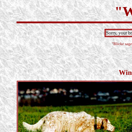
"W
Sorry, your b
"Blicke sage
Win