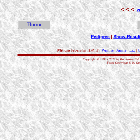
< < <
z
Pedigree
|
Show-Resul
Mit uns leben
:
Winnie
|
Annie
|
Liz
|
C
(per 11.07.11)
Copyright © 1999 - 2026 by Ilse Rosner Tel:
Fotos Copyright © by Gul